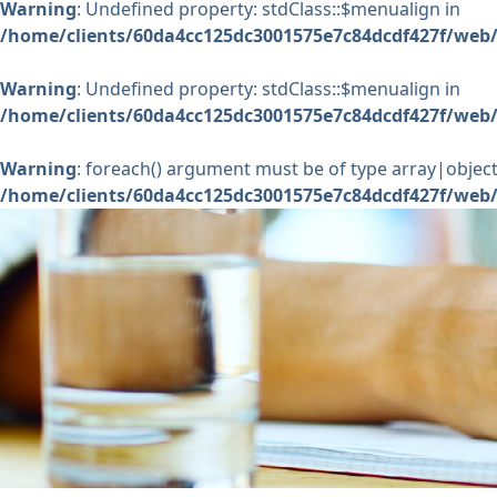
Warning
: Undefined property: stdClass::$menualign in
/home/clients/60da4cc125dc3001575e7c84dcdf427f/web/
Warning
: Undefined property: stdClass::$menualign in
/home/clients/60da4cc125dc3001575e7c84dcdf427f/web/
Warning
: foreach() argument must be of type array|object,
/home/clients/60da4cc125dc3001575e7c84dcdf427f/web/