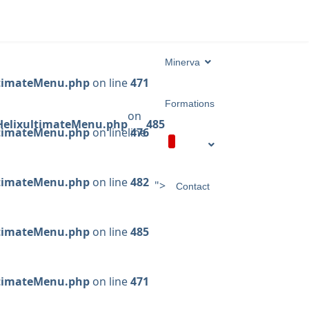
Minerva
ltimateMenu.php
on line
471
Formations
on
/HelixultimateMenu.php
485
ltimateMenu.php
on line
line
476
ltimateMenu.php
on line
482
">
Contact
ltimateMenu.php
on line
485
ltimateMenu.php
on line
471