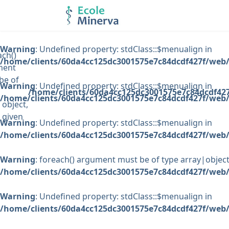
Warning
: Undefined property: stdClass::$menualign in
ach()
/home/clients/60da4cc125dc3001575e7c84dcdf427f/web/
ment
be of
Warning
: Undefined property: stdClass::$menualign in
/home/clients/60da4cc125dc3001575e7c84dcdf427
/home/clients/60da4cc125dc3001575e7c84dcdf427f/web/
|object,
 given
Warning
: Undefined property: stdClass::$menualign in
/home/clients/60da4cc125dc3001575e7c84dcdf427f/web/
Warning
: foreach() argument must be of type array|object,
/home/clients/60da4cc125dc3001575e7c84dcdf427f/web/
Warning
: Undefined property: stdClass::$menualign in
/home/clients/60da4cc125dc3001575e7c84dcdf427f/web/